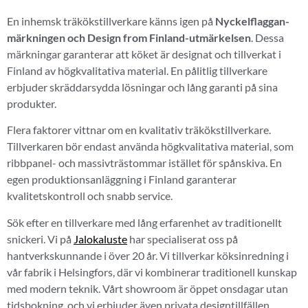
En inhemsk träkökstillverkare känns igen på
Nyckelflaggan-
märkningen och Design from Finland-utmärkelsen
. Dessa
märkningar garanterar att köket är designat och tillverkat i
Finland av högkvalitativa material. En pålitlig tillverkare
erbjuder skräddarsydda lösningar och lång garanti på sina
produkter.
Flera faktorer vittnar om en kvalitativ träkökstillverkare.
Tillverkaren bör endast använda högkvalitativa material, som
ribbpanel- och massivträstommar istället för spånskiva. En
egen produktionsanläggning i Finland garanterar
kvalitetskontroll och snabb service.
Sök efter en tillverkare med lång erfarenhet av traditionellt
snickeri. Vi på
Jalokaluste
har specialiserat oss på
hantverkskunnande i över 20 år. Vi tillverkar köksinredning i
vår fabrik i Helsingfors, där vi kombinerar traditionell kunskap
med modern teknik. Vårt showroom är öppet onsdagar utan
tidsbokning, och vi erbjuder även privata designtillfällen.