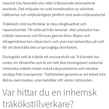
massivt trä, fanerade ytor eller träbaserade skivmaterial
används. Det erbjuder en unik kombination av skönhet,
hållbarhet och miljövänlighet jämfört med andra köksmaterial.
Träkökets största fördelar är dess långlivadhet och
reparerbarhet. Till skillnad från laminat- eller plastytor kan
träkök renoveras och förnyas genom åren. Repor och
slitagemärken kan slipas bort, och ytan kan behandlas på nytt
för att återställa den ursprungliga skönheten.
Ekologiskt sett är träkök ett ansvarsfullt val. Trä binder kol
under sin tillväxtfas och är ett helt återvinningsbart material.
Inhemska träkök stöder också närproduktion och minskar
utsläpp från transporter. Tidlösheten garanterar att köket inte
åldras med moden, utan behåller sitt värde i årtionden.
Var hittar du en inhemsk
träkökstillverkare?