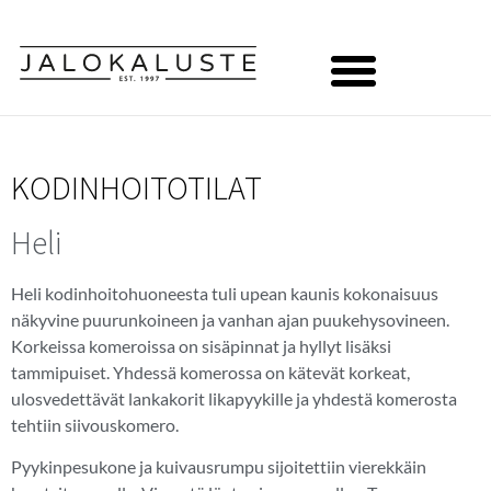
KODINHOITOTILAT
Heli
Heli kodinhoitohuoneesta tuli upean kaunis kokonaisuus
näkyvine puurunkoineen ja vanhan ajan puukehysovineen.
Korkeissa komeroissa on sisäpinnat ja hyllyt lisäksi
tammipuiset. Yhdessä komerossa on kätevät korkeat,
ulosvedettävät lankakorit likapyykille ja yhdestä komerosta
tehtiin siivouskomero.
Pyykinpesukone ja kuivausrumpu sijoitettiin vierekkäin