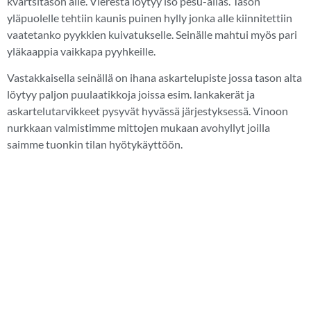
kvartsitason alle. Vierestä löytyy iso pesu-allas. Tason
yläpuolelle tehtiin kaunis puinen hylly jonka alle kiinnitettiin
vaatetanko pyykkien kuivatukselle. Seinälle mahtui myös pari
yläkaappia vaikkapa pyyhkeille.
Vastakkaisella seinällä on ihana askartelupiste jossa tason alta
löytyy paljon puulaatikkoja joissa esim. lankakerät ja
askartelutarvikkeet pysyvät hyvässä järjestyksessä. Vinoon
nurkkaan valmistimme mittojen mukaan avohyllyt joilla
saimme tuonkin tilan hyötykäyttöön.