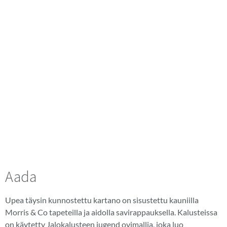
Aada
Upea täysin kunnostettu kartano on sisustettu kauniilla
Morris & Co tapeteilla ja aidolla savirappauksella. Kalusteissa
on käytetty Jalokalusteen jugend ovimallia, joka luo