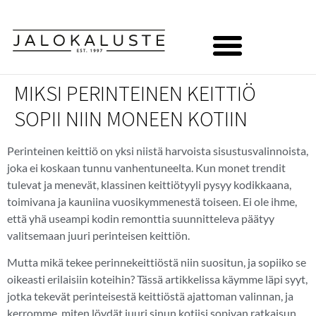
MIKSI PERINTEINEN KEITTIÖ
SOPII NIIN MONEEN KOTIIN
Perinteinen keittiö on yksi niistä harvoista sisustusvalinnoista,
joka ei koskaan tunnu vanhentuneelta. Kun monet trendit
tulevat ja menevät, klassinen keittiötyyli pysyy kodikkaana,
toimivana ja kauniina vuosikymmenestä toiseen. Ei ole ihme,
että yhä useampi kodin remonttia suunnitteleva päätyy
valitsemaan juuri perinteisen keittiön.
Mutta mikä tekee perinnekeittiöstä niin suositun, ja sopiiko se
oikeasti erilaisiin koteihin? Tässä artikkelissa käymme läpi syyt,
jotka tekevät perinteisestä keittiöstä ajattoman valinnan, ja
kerromme, miten löydät juuri sinun kotiisi sopivan ratkaisun.