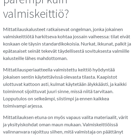
valmiskeittiö?
Mittatilauskalusteet ratkaisevat ongelman, jonka jokainen
valmiskeittiötä harkitseva kohtaa jossain vaiheessa: tilat eivät
koskaan ole täysin standardikokoisia. Nurkat, ikkunat, palkit ja
epätasaiset seinät tekevät täydellisestä sovituksesta valmiille
kalusteille lähes mahdottoman.
Mittatilausperiaatteella valmistettu keittiö hyödyntää
jokaisen sentin käytettävissä olevasta tilasta. Kaapistot
ulottuvat kattoon asti, kulmat käytetään älykkäästi, ja kaikki
toiminnot sijoittuvat juuri sinne, missä niitä tarvitaan.
Lopputulos on selkeämpi, siistimpi ja ennen kaikkea
toimivampi arjessa.
Mittatilauksen etuna on myös vapaus valita materiaalit, värit
ja yksityiskohdat oman maun mukaan. Valmiskeittiöissä
valinnanvara rajoittuu siihen, mitä valmistaja on päättänyt