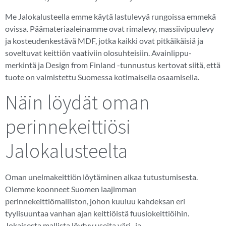
Me Jalokalusteella emme käytä lastulevyä rungoissa emmekä
ovissa. Päämateriaaleinamme ovat rimalevy, massiivipuulevy
ja kosteudenkestävä MDF, jotka kaikki ovat pitkäikäisiä ja
soveltuvat keittiön vaativiin olosuhteisiin. Avainlippu-
merkintä ja Design from Finland -tunnustus kertovat siitä, että
tuote on valmistettu Suomessa kotimaisella osaamisella.
Näin löydät oman
perinnekeittiösi
Jalokalusteelta
Oman unelmakeittiön löytäminen alkaa tutustumisesta.
Olemme koonneet Suomen laajimman
perinnekeittiömalliston, johon kuuluu kahdeksan eri
tyylisuuntaa vanhan ajan keittiöistä fuusiokeittiöihin.
Jokaisesta mallista löytyy useita väri- ja