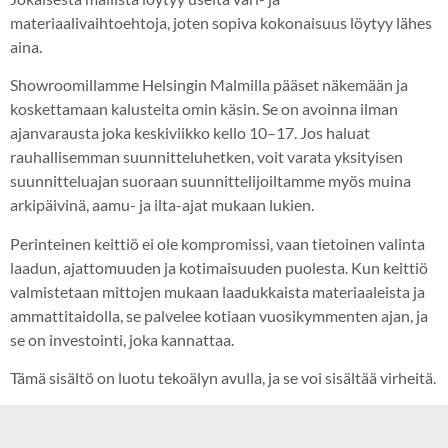
materiaalivaihtoehtoja, joten sopiva kokonaisuus löytyy lähes
aina.
Showroomillamme Helsingin Malmilla pääset näkemään ja
koskettamaan kalusteita omin käsin. Se on avoinna ilman
ajanvarausta joka keskiviikko kello 10–17. Jos haluat
rauhallisemman suunnitteluhetken, voit varata yksityisen
suunnitteluajan suoraan suunnittelijoiltamme myös muina
arkipäivinä, aamu- ja ilta-ajat mukaan lukien.
Perinteinen keittiö ei ole kompromissi, vaan tietoinen valinta
laadun, ajattomuuden ja kotimaisuuden puolesta. Kun keittiö
valmistetaan mittojen mukaan laadukkaista materiaaleista ja
ammattitaidolla, se palvelee kotiaan vuosikymmenten ajan, ja
se on investointi, joka kannattaa.
Tämä sisältö on luotu tekoälyn avulla, ja se voi sisältää virheitä.