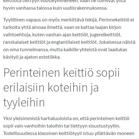
keittiötä tiettyyn vuosikymmeneen, vaan ne toimivat yhtä
hyvin vanhassa talossa kuin uudisrakennuksessa.
Tyylillinen vapaus on myös merkittävä tekijä. Perinnekeittiö ei
tarkoita yhtä ainoaa ilmettä, vaan se kattaa laajan kirjon
vaihtoehtoja, kuten vanhan ajan keittiöt, jugendkeittiöt,
ranskalaiset keittiöt ja englantilaiset keittiöt. Jokaisessa näistä
on oma tunnelmansa, mutta kaikille yhteistä ovat laadukas
käsityö ja ajaton estetiikka.
Perinteinen keittiö sopii
erilaisiin koteihin ja
tyyleihin
Yksi yleisimmistä harhaluuloista on, että perinteinen keittiö
sopii vain vanhoihin taloihin tai tiettyyn sisustustyyliin.
Todellisuudessa klassinen keittiötyyli istuu yllättävän moneen