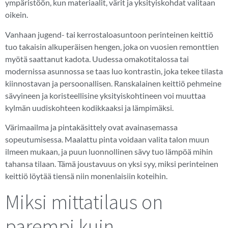
ympäristöön, kun materiaalit, värit ja yksityiskohdat valitaan
oikein.
Vanhaan jugend- tai kerrostaloasuntoon perinteinen keittiö
tuo takaisin alkuperäisen hengen, joka on vuosien remonttien
myötä saattanut kadota. Uudessa omakotitalossa tai
modernissa asunnossa se taas luo kontrastin, joka tekee tilasta
kiinnostavan ja persoonallisen. Ranskalainen keittiö pehmeine
sävyineen ja koristeellisine yksityiskohtineen voi muuttaa
kylmän uudiskohteen kodikkaaksi ja lämpimäksi.
Värimaailma ja pintakäsittely ovat avainasemassa
sopeutumisessa. Maalattu pinta voidaan valita talon muun
ilmeen mukaan, ja puun luonnollinen sävy tuo lämpöä mihin
tahansa tilaan. Tämä joustavuus on yksi syy, miksi perinteinen
keittiö löytää tiensä niin monenlaisiin koteihin.
Miksi mittatilaus on
parempi kuin