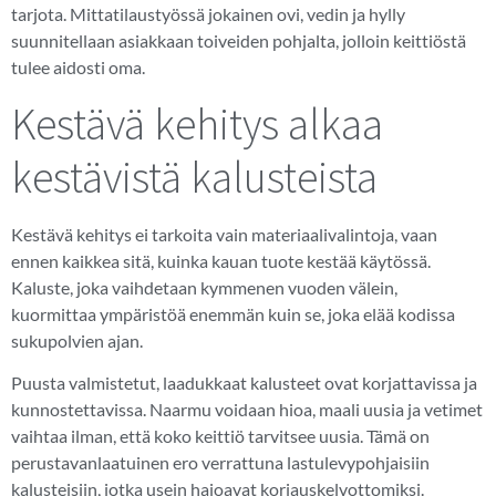
tarjota. Mittatilaustyössä jokainen ovi, vedin ja hylly
suunnitellaan asiakkaan toiveiden pohjalta, jolloin keittiöstä
tulee aidosti oma.
Kestävä kehitys alkaa
kestävistä kalusteista
Kestävä kehitys ei tarkoita vain materiaalivalintoja, vaan
ennen kaikkea sitä, kuinka kauan tuote kestää käytössä.
Kaluste, joka vaihdetaan kymmenen vuoden välein,
kuormittaa ympäristöä enemmän kuin se, joka elää kodissa
sukupolvien ajan.
Puusta valmistetut, laadukkaat kalusteet ovat korjattavissa ja
kunnostettavissa. Naarmu voidaan hioa, maali uusia ja vetimet
vaihtaa ilman, että koko keittiö tarvitsee uusia. Tämä on
perustavanlaatuinen ero verrattuna lastulevypohjaisiin
kalusteisiin, jotka usein hajoavat korjauskelvottomiksi.