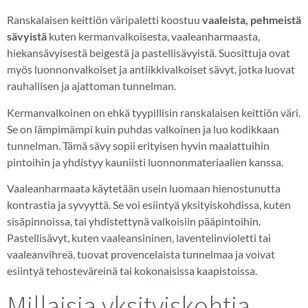
Ranskalaisen keittiön väripaletti koostuu
vaaleista, pehmeistä
sävyistä
kuten kermanvalkoisesta, vaaleanharmaasta,
hiekansävyisestä beigestä ja pastellisävyistä. Suosittuja ovat
myös luonnonvalkoiset ja antiikkivalkoiset sävyt, jotka luovat
rauhallisen ja ajattoman tunnelman.
Kermanvalkoinen on ehkä tyypillisin ranskalaisen keittiön väri.
Se on lämpimämpi kuin puhdas valkoinen ja luo kodikkaan
tunnelman. Tämä sävy sopii erityisen hyvin maalattuihin
pintoihin ja yhdistyy kauniisti luonnonmateriaalien kanssa.
Vaaleanharmaata käytetään usein luomaan hienostunutta
kontrastia ja syvyyttä. Se voi esiintyä yksityiskohdissa, kuten
sisäpinnoissa, tai yhdistettynä valkoisiin pääpintoihin.
Pastellisävyt, kuten vaaleansininen, laventelinvioletti tai
vaaleanvihreä, tuovat provencelaista tunnelmaa ja voivat
esiintyä tehosteväreinä tai kokonaisissa kaapistoissa.
Millaisia yksityiskohtia