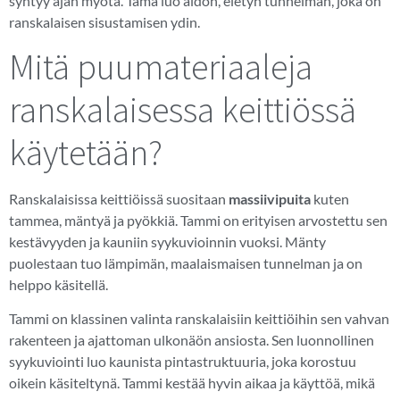
syntyy ajan myötä. Tämä luo aidon, eletyn tunnelman, joka on
ranskalaisen sisustamisen ydin.
Mitä puumateriaaleja
ranskalaisessa keittiössä
käytetään?
Ranskalaisissa keittiöissä suositaan
massiivipuita
kuten
tammea, mäntyä ja pyökkiä. Tammi on erityisen arvostettu sen
kestävyyden ja kauniin syykuvioinnin vuoksi. Mänty
puolestaan tuo lämpimän, maalaismaisen tunnelman ja on
helppo käsitellä.
Tammi on klassinen valinta ranskalaisiin keittiöihin sen vahvan
rakenteen ja ajattoman ulkonäön ansiosta. Sen luonnollinen
syykuviointi luo kaunista pintastruktuuria, joka korostuu
oikein käsiteltynä. Tammi kestää hyvin aikaa ja käyttöä, mikä