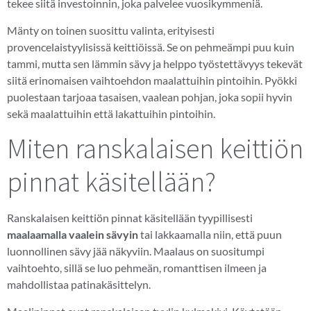
tekee siitä investoinnin, joka palvelee vuosikymmeniä.
Mänty on toinen suosittu valinta, erityisesti
provencelaistyylisissä keittiöissä. Se on pehmeämpi puu kuin
tammi, mutta sen lämmin sävy ja helppo työstettävyys tekevät
siitä erinomaisen vaihtoehdon maalattuihin pintoihin. Pyökki
puolestaan tarjoaa tasaisen, vaalean pohjan, joka sopii hyvin
sekä maalattuihin että lakattuihin pintoihin.
Miten ranskalaisen keittiön
pinnat käsitellään?
Ranskalaisen keittiön pinnat käsitellään tyypillisesti
maalaamalla vaalein sävyin
tai lakkaamalla niin, että puun
luonnollinen sävy jää näkyviin. Maalaus on suositumpi
vaihtoehto, sillä se luo pehmeän, romanttisen ilmeen ja
mahdollistaa patinakäsittelyn.