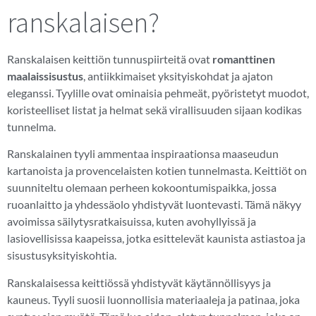
ranskalaisen?
Ranskalaisen keittiön tunnuspiirteitä ovat
romanttinen
maalaissisustus
, antiikkimaiset yksityiskohdat ja ajaton
eleganssi. Tyylille ovat ominaisia pehmeät, pyöristetyt muodot,
koristeelliset listat ja helmat sekä virallisuuden sijaan kodikas
tunnelma.
Ranskalainen tyyli ammentaa inspiraationsa maaseudun
kartanoista ja provencelaisten kotien tunnelmasta. Keittiöt on
suunniteltu olemaan perheen kokoontumispaikka, jossa
ruoanlaitto ja yhdessäolo yhdistyvät luontevasti. Tämä näkyy
avoimissa säilytysratkaisuissa, kuten avohyllyissä ja
lasiovellisissa kaapeissa, jotka esittelevät kaunista astiastoa ja
sisustusyksityiskohtia.
Ranskalaisessa keittiössä yhdistyvät käytännöllisyys ja
kauneus. Tyyli suosii luonnollisia materiaaleja ja patinaa, joka