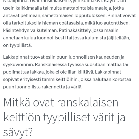
Maalipinnat ovat ranskalaisen tyylin kulmakivi. Käytetään
usein kalkkimaalia tai muita mattapintaisia maaleja, jotka
antavat pehmeän, samettimaisen lopputuloksen. Pinnat voivat
olla tarkoituksella hieman epätasaisia, mikä luo autenttisen,
käsintehdyn vaikutelman. Patinakäsittely, jossa maalin
annetaan kulua luonnollisesti tai jossa kulumista jäljitellään,
on tyypillistä.
Lakkapinnat tuovat esiin puun luonnollisen kauneuden ja
syykuvioinnin. Ranskalaisessa tyylissä suositaan mattaa tai
puolimattaa lakkaa, joka ei ole liian kiiltävä. Lakkapinnat
sopivat erityisesti tammikeittiöihin, joissa halutaan korostaa
puun luonnollista rakennetta ja väriä.
Mitkä ovat ranskalaisen
keittiön tyypilliset värit ja
sävyt?