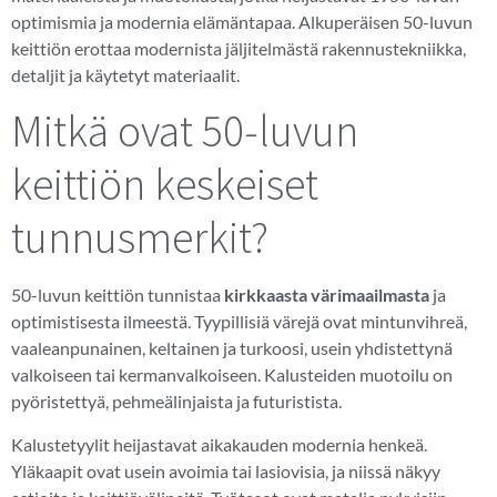
optimismia ja modernia elämäntapaa. Alkuperäisen 50-luvun
keittiön erottaa modernista jäljitelmästä rakennustekniikka,
detaljit ja käytetyt materiaalit.
Mitkä ovat 50-luvun
keittiön keskeiset
tunnusmerkit?
50-luvun keittiön tunnistaa
kirkkaasta värimaailmasta
ja
optimistisesta ilmeestä. Tyypillisiä värejä ovat mintunvihreä,
vaaleanpunainen, keltainen ja turkoosi, usein yhdistettynä
valkoiseen tai kermanvalkoiseen. Kalusteiden muotoilu on
pyöristettyä, pehmeälinjaista ja futuristista.
Kalustetyylit heijastavat aikakauden modernia henkeä.
Yläkaapit ovat usein avoimia tai lasiovisia, ja niissä näkyy