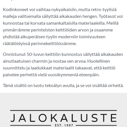
Kodinkoneet voi vaihtaa nykyaikaisiin, mutta retro-tyylisiä
malleja valitsemalla säilyttää aikakauden hengen. Työtasot voi
kunnostaa tai korvata samankaltaisilla materiaaleilla. Meillä
ymmärrämme perinteisten keittiöiden arvon ja osaamme
yhdistää alkuperäisen tyylin moderniin toimivuuteen
räätälöidyissä perinnekeittiöissämme.
Onnistunut 50-luvun keittiön kunnostus säilyttää aikakauden
ainutlaatuisen charmin ja nostaa sen arvoa. Huolellinen
suunnittelu ja laadukkaat materiaalit takaavat, että keittiö
palvelee perhettä vielä vuosikymmeniä eteenpäin.
Tämä sisältö on luotu tekoälyn avulla, ja se voi sisältää virheitä.