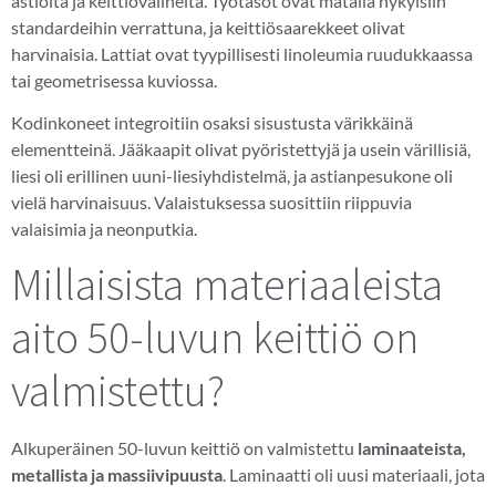
astioita ja keittiövälineitä. Työtasot ovat matalia nykyisiin
standardeihin verrattuna, ja keittiösaarekkeet olivat
harvinaisia. Lattiat ovat tyypillisesti linoleumia ruudukkaassa
tai geometrisessa kuviossa.
Kodinkoneet integroitiin osaksi sisustusta värikkäinä
elementteinä. Jääkaapit olivat pyöristettyjä ja usein värillisiä,
liesi oli erillinen uuni-liesiyhdistelmä, ja astianpesukone oli
vielä harvinaisuus. Valaistuksessa suosittiin riippuvia
valaisimia ja neonputkia.
Millaisista materiaaleista
aito 50-luvun keittiö on
valmistettu?
Alkuperäinen 50-luvun keittiö on valmistettu
laminaateista,
metallista ja massiivipuusta
. Laminaatti oli uusi materiaali, jota