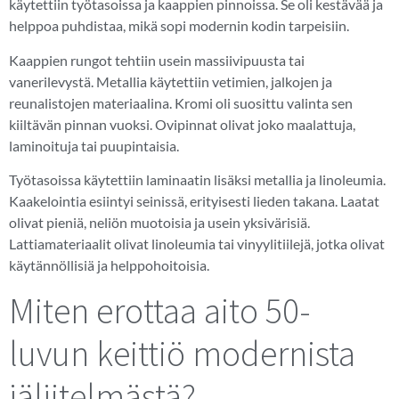
käytettiin työtasoissa ja kaappien pinnoissa. Se oli kestävää ja
helppoa puhdistaa, mikä sopi modernin kodin tarpeisiin.
Kaappien rungot tehtiin usein massiivipuusta tai
vanerilevystä. Metallia käytettiin vetimien, jalkojen ja
reunalistojen materiaalina. Kromi oli suosittu valinta sen
kiiltävän pinnan vuoksi. Ovipinnat olivat joko maalattuja,
laminoituja tai puupintaisia.
Työtasoissa käytettiin laminaatin lisäksi metallia ja linoleumia.
Kaakelointia esiintyi seinissä, erityisesti lieden takana. Laatat
olivat pieniä, neliön muotoisia ja usein yksivärisiä.
Lattiamateriaalit olivat linoleumia tai vinyylitiilejä, jotka olivat
käytännöllisiä ja helppohoitoisia.
Miten erottaa aito 50-
luvun keittiö modernista
jäljitelmästä?