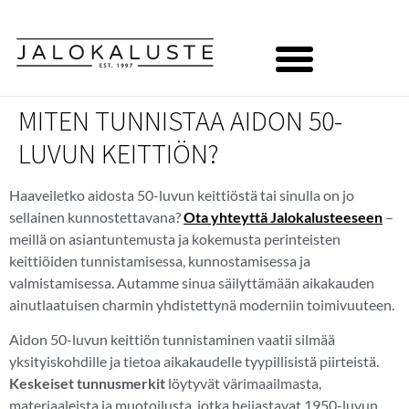
MITEN TUNNISTAA AIDON 50-
LUVUN KEITTIÖN?
Haaveiletko aidosta 50-luvun keittiöstä tai sinulla on jo
sellainen kunnostettavana?
Ota yhteyttä Jalokalusteeseen
–
meillä on asiantuntemusta ja kokemusta perinteisten
keittiöiden tunnistamisessa, kunnostamisessa ja
valmistamisessa. Autamme sinua säilyttämään aikakauden
ainutlaatuisen charmin yhdistettynä moderniin toimivuuteen.
Aidon 50-luvun keittiön tunnistaminen vaatii silmää
yksityiskohdille ja tietoa aikakaudelle tyypillisistä piirteistä.
Keskeiset tunnusmerkit
löytyvät värimaailmasta,
materiaaleista ja muotoilusta, jotka heijastavat 1950-luvun