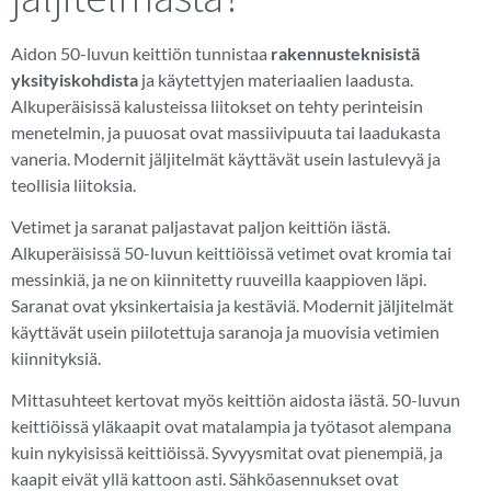
Aidon 50-luvun keittiön tunnistaa
rakennusteknisistä
yksityiskohdista
ja käytettyjen materiaalien laadusta.
Alkuperäisissä kalusteissa liitokset on tehty perinteisin
menetelmin, ja puuosat ovat massiivipuuta tai laadukasta
vaneria. Modernit jäljitelmät käyttävät usein lastulevyä ja
teollisia liitoksia.
Vetimet ja saranat paljastavat paljon keittiön iästä.
Alkuperäisissä 50-luvun keittiöissä vetimet ovat kromia tai
messinkiä, ja ne on kiinnitetty ruuveilla kaappioven läpi.
Saranat ovat yksinkertaisia ja kestäviä. Modernit jäljitelmät
käyttävät usein piilotettuja saranoja ja muovisia vetimien
kiinnityksiä.
Mittasuhteet kertovat myös keittiön aidosta iästä. 50-luvun
keittiöissä yläkaapit ovat matalampia ja työtasot alempana
kuin nykyisissä keittiöissä. Syvyysmitat ovat pienempiä, ja
kaapit eivät yllä kattoon asti. Sähköasennukset ovat