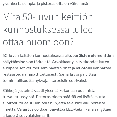
yksinkertaisempia, ja pistorasioita on vähemmän.
Mitä 50-luvun keittiön
kunnostuksessa tulee
ottaa huomioon?
50-luvun keittiön kunnostuksessa
alkuperäisten elementtien
säilyttäminen
on tärkeintä. Arvokkaat yksityiskohdat kuten
alkuperäiset vetimet, laminaattipinnat ja muotoilu kannattaa
restauroida ammattitaitoisesti. Samalla voi päivittää
toiminnallisuutta nykyajan tarpeisiin sopivaksi.
Sähköjärjestelmä vaatii yleensä kokonaan uusimista
turvallisuussyistä. Pistorasioiden määrää voi lisätä, mutta
sijoittelu tulee suunnitella niin, että se ei riko alkuperäistä
ilmettä. Valaistus voidaan päivittää LED-tekniikalla säilyttäen
alkuperäiset valaisinmallit.