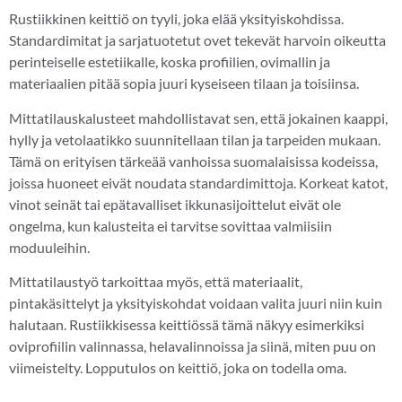
Rustiikkinen keittiö on tyyli, joka elää yksityiskohdissa.
Standardimitat ja sarjatuotetut ovet tekevät harvoin oikeutta
perinteiselle estetiikalle, koska profiilien, ovimallin ja
materiaalien pitää sopia juuri kyseiseen tilaan ja toisiinsa.
Mittatilauskalusteet mahdollistavat sen, että jokainen kaappi,
hylly ja vetolaatikko suunnitellaan tilan ja tarpeiden mukaan.
Tämä on erityisen tärkeää vanhoissa suomalaisissa kodeissa,
joissa huoneet eivät noudata standardimittoja. Korkeat katot,
vinot seinät tai epätavalliset ikkunasijoittelut eivät ole
ongelma, kun kalusteita ei tarvitse sovittaa valmiisiin
moduuleihin.
Mittatilaustyö tarkoittaa myös, että materiaalit,
pintakäsittelyt ja yksityiskohdat voidaan valita juuri niin kuin
halutaan. Rustiikkisessa keittiössä tämä näkyy esimerkiksi
oviprofiilin valinnassa, helavalinnoissa ja siinä, miten puu on
viimeistelty. Lopputulos on keittiö, joka on todella oma.