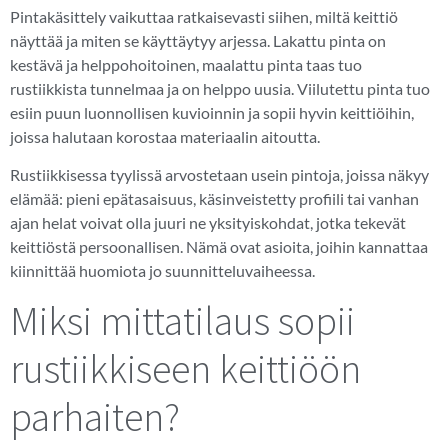
Pintakäsittely vaikuttaa ratkaisevasti siihen, miltä keittiö
näyttää ja miten se käyttäytyy arjessa. Lakattu pinta on
kestävä ja helppohoitoinen, maalattu pinta taas tuo
rustiikkista tunnelmaa ja on helppo uusia. Viilutettu pinta tuo
esiin puun luonnollisen kuvioinnin ja sopii hyvin keittiöihin,
joissa halutaan korostaa materiaalin aitoutta.
Rustiikkisessa tyylissä arvostetaan usein pintoja, joissa näkyy
elämää: pieni epätasaisuus, käsinveistetty profiili tai vanhan
ajan helat voivat olla juuri ne yksityiskohdat, jotka tekevät
keittiöstä persoonallisen. Nämä ovat asioita, joihin kannattaa
kiinnittää huomiota jo suunnitteluvaiheessa.
Miksi mittatilaus sopii
rustiikkiseen keittiöön
parhaiten?