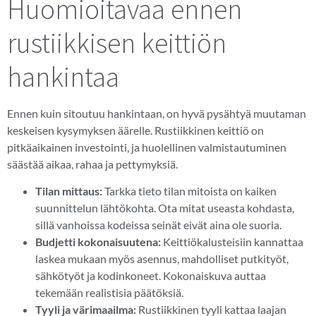
Huomioitavaa ennen
rustiikkisen keittiön
hankintaa
Ennen kuin sitoutuu hankintaan, on hyvä pysähtyä muutaman
keskeisen kysymyksen äärelle. Rustiikkinen keittiö on
pitkäaikainen investointi, ja huolellinen valmistautuminen
säästää aikaa, rahaa ja pettymyksiä.
Tilan mittaus:
Tarkka tieto tilan mitoista on kaiken
suunnittelun lähtökohta. Ota mitat useasta kohdasta,
sillä vanhoissa kodeissa seinät eivät aina ole suoria.
Budjetti kokonaisuutena:
Keittiökalusteisiin kannattaa
laskea mukaan myös asennus, mahdolliset putkityöt,
sähkötyöt ja kodinkoneet. Kokonaiskuva auttaa
tekemään realistisia päätöksiä.
Tyyli ja värimaailma:
Rustiikkinen tyyli kattaa laajan