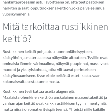
hankintaprosessiin asti. Tavoitteena on, että teet päätöksen
harkiten ja saat lopputuloksena keittiön, joka palvelee sinua
vuosikymmeniä.
Mitä tarkoittaa rustiikkinen
keittiö?
Rustiikkinen keittiö pohjautuu luonnonläheisyyteen,
käsityöhön ja materiaaleissa näkyvään aitouteen. Tyylille ovat
ominaisia lämmin värimaailma, näkyvät puupinnat, massiiviset
muodot ja yksityiskohdat, jotka viittaavat perinteiseen
käsityöosaamiseen. Kyse ei ole pelkästä estetiikasta, vaan
kokonaisvaltaisesta tunnelmasta.
Rustiikkinen tyyli kattaa useita alagenrejä.
Maalaistalohenkinen keittiö, ranskalainen maaseutukeittiö ja
vanhan ajan keittiö ovat kaikki rustiikkisen tyylin ilmentymiä,
mutta niissä on omat erityispiirteensä. Yhteistä niille kaikille