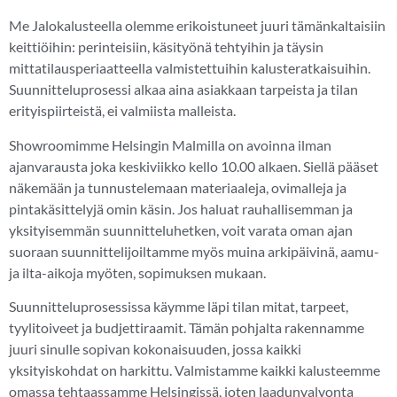
Me Jalokalusteella olemme erikoistuneet juuri tämänkaltaisiin
keittiöihin: perinteisiin, käsityönä tehtyihin ja täysin
mittatilausperiaatteella valmistettuihin kalusteratkaisuihin.
Suunnitteluprosessi alkaa aina asiakkaan tarpeista ja tilan
erityispiirteistä, ei valmiista malleista.
Showroomimme Helsingin Malmilla on avoinna ilman
ajanvarausta joka keskiviikko kello 10.00 alkaen. Siellä pääset
näkemään ja tunnustelemaan materiaaleja, ovimalleja ja
pintakäsittelyjä omin käsin. Jos haluat rauhallisemman ja
yksityisemmän suunnitteluhetken, voit varata oman ajan
suoraan suunnittelijoiltamme myös muina arkipäivinä, aamu-
ja ilta-aikoja myöten, sopimuksen mukaan.
Suunnitteluprosessissa käymme läpi tilan mitat, tarpeet,
tyylitoiveet ja budjettiraamit. Tämän pohjalta rakennamme
juuri sinulle sopivan kokonaisuuden, jossa kaikki
yksityiskohdat on harkittu. Valmistamme kaikki kalusteemme
omassa tehtaassamme Helsingissä, joten laadunvalvonta