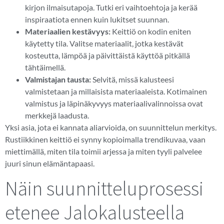
kirjon ilmaisutapoja. Tutki eri vaihtoehtoja ja kerää
inspiraatiota ennen kuin lukitset suunnan.
Materiaalien kestävyys:
Keittiö on kodin eniten
käytetty tila. Valitse materiaalit, jotka kestävät
kosteutta, lämpöä ja päivittäistä käyttöä pitkällä
tähtäimellä.
Valmistajan tausta:
Selvitä, missä kalusteesi
valmistetaan ja millaisista materiaaleista. Kotimainen
valmistus ja läpinäkyvyys materiaalivalinnoissa ovat
merkkejä laadusta.
Yksi asia, jota ei kannata aliarvioida, on suunnittelun merkitys.
Rustiikkinen keittiö ei synny kopioimalla trendikuvaa, vaan
miettimällä, miten tila toimii arjessa ja miten tyyli palvelee
juuri sinun elämäntapaasi.
Näin suunnitteluprosessi
etenee Jalokalusteella