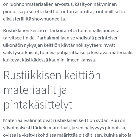
on luonnonmateriaalien arvostus, käsityön näkyminen
pinnoissa ja se, että keittiö tuntuu asutulta ja inhimilliseltä
eikä steriililtä showhuoneelta.
Rustiikkinen keittiö ei tarkoita, että toiminnallisuudesta
tarvitsee tinkiä. Parhaimmillaan se yhdistää perinteisen
ulkonäön nykyajan keittiön käytännöllisyyteen: hyvät
säilytysratkaisut, toimiva pohjaratkaisu ja kestävät materiaalit
kulkevat käsi kädessä kauniin ilmeen kanssa.
Rustiikkisen keittiön
materiaalit ja
pintakäsittelyt
Materiaalivalinnat ovat rustiikkisen keittiön sydän. Puu on
ylivoimaisesti tärkein materiaali, ja sen näkyvyys pinnoissa,
ovissa ja yksityiskohdissa määrittää pitkälti sen, kuinka aito ja