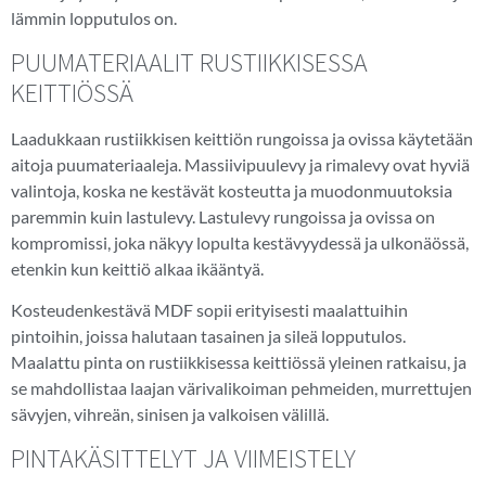
lämmin lopputulos on.
PUUMATERIAALIT RUSTIIKKISESSA
KEITTIÖSSÄ
Laadukkaan rustiikkisen keittiön rungoissa ja ovissa käytetään
aitoja puumateriaaleja. Massiivipuulevy ja rimalevy ovat hyviä
valintoja, koska ne kestävät kosteutta ja muodonmuutoksia
paremmin kuin lastulevy. Lastulevy rungoissa ja ovissa on
kompromissi, joka näkyy lopulta kestävyydessä ja ulkonäössä,
etenkin kun keittiö alkaa ikääntyä.
Kosteudenkestävä MDF sopii erityisesti maalattuihin
pintoihin, joissa halutaan tasainen ja sileä lopputulos.
Maalattu pinta on rustiikkisessa keittiössä yleinen ratkaisu, ja
se mahdollistaa laajan värivalikoiman pehmeiden, murrettujen
sävyjen, vihreän, sinisen ja valkoisen välillä.
PINTAKÄSITTELYT JA VIIMEISTELY